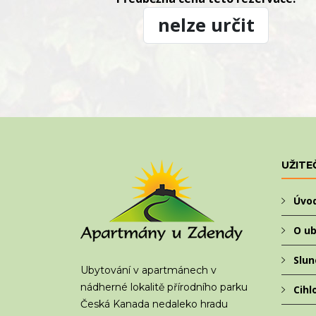
UŽITE
Úvo
O ub
Slun
Ubytování v apartmánech v
nádherné lokalitě přírodního parku
Cihl
Česká Kanada nedaleko hradu