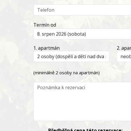
Termín od
1. apartmán
2. ap
(minimálně 2 osoby na apartmán)
Předběžná cena této rezervace: