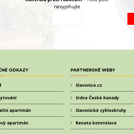
nevyplňujte
ČNÉ ODKAZY
PARTNERSKÉ WEBY
d
Slavonice.cz
ytování
Srdce České Kanady
eční apartmán
Slavonické cyklookruhy
ový apartmán
Renata konstelace