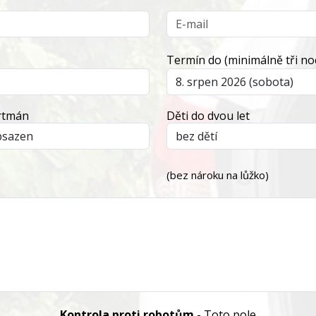
Termín do (minimálně tři noc
artmán
Děti do dvou let
(bez nároku na lůžko)
Kontrola proti robotům
- Toto pole