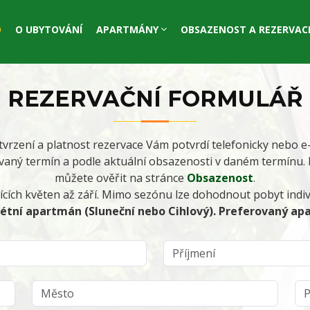
D
O UBYTOVÁNÍ
APARTMÁNY
OBSAZENOST A REZERVAC
REZERVAČNÍ FORMULÁŘ
tvrzení a platnost rezervace Vám potvrdí telefonicky nebo
aný termín a podle aktuální obsazenosti v daném termínu. 
můžete ověřit na stránce
Obsazenost
.
ících květen až září. Mimo sezónu lze dohodnout pobyt indiv
rétní apartmán (Sluneční nebo Cihlový). Preferovaný a