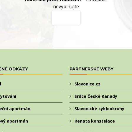
nevyplňujte
ČNÉ ODKAZY
PARTNERSKÉ WEBY
d
Slavonice.cz
ytování
Srdce České Kanady
eční apartmán
Slavonické cyklookruhy
ový apartmán
Renata konstelace