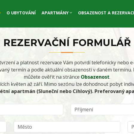
D
O UBYTOVÁNÍ
APARTMÁNY
OBSAZENOST A REZERVAC
REZERVAČNÍ FORMULÁŘ
tvrzení a platnost rezervace Vám potvrdí telefonicky nebo
aný termín a podle aktuální obsazenosti v daném termínu. 
můžete ověřit na stránce
Obsazenost
.
ících květen až září. Mimo sezónu lze dohodnout pobyt indiv
rétní apartmán (Sluneční nebo Cihlový). Preferovaný a