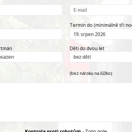
Termín do (minimálně tři noc
artmán
Děti do dvou let
(bez nároku na lůžko)
Kontrola proti robotům
- Toto pole